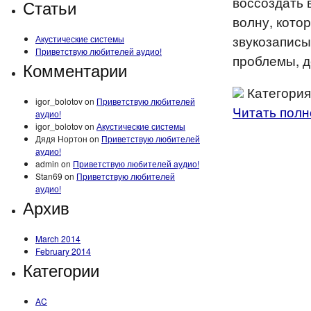
воссоздать 
Статьи
волну, кото
звукозаписы
Акустические системы
Приветствую любителей аудио!
проблемы, д
Комментарии
Категория
igor_bolotov on
Приветствую любителей
Читать полн
аудио!
igor_bolotov on
Акустические системы
Дядя Нортон on
Приветствую любителей
аудио!
admin on
Приветствую любителей аудио!
Stan69 on
Приветствую любителей
аудио!
Архив
March 2014
February 2014
Категории
AC