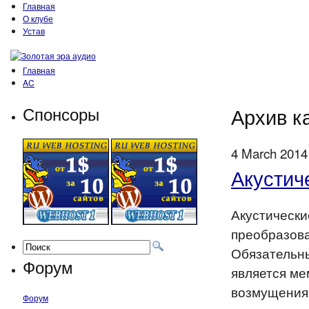
Главная
О клубе
Устав
Главная
AC
Спонсоры
Архив ка
4 March 2014
Акустич
Акустически
преобразова
Обязательны
Форум
является ме
возмущения 
Форум